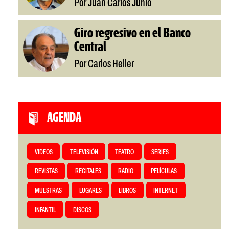
Por Juan Carlos Junio
Giro regresivo en el Banco
Central
Por Carlos Heller
AGENDA
VIDEOS
TELEVISIÓN
TEATRO
SERIES
REVISTAS
RECITALES
RADIO
PELÍCULAS
MUESTRAS
LUGARES
LIBROS
INTERNET
INFANTIL
DISCOS