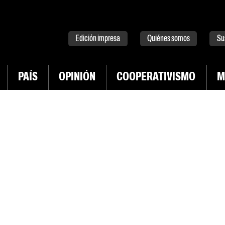
tter
instagram
tiktok
Youtube
Spotify
Edición impresa
Quiénes somos
Su
PAÍS
OPINIÓN
COOPERATIVISMO
M
INGRESAR CON TWITTER