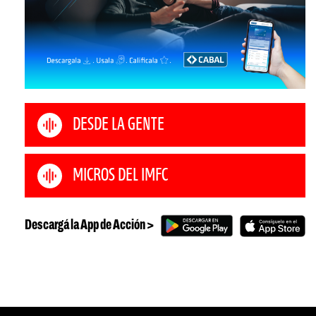
DESDE LA GENTE
MICROS DEL IMFC
Descargá la App de Acción >