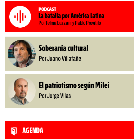
Podcast
La batalla por América Latina
Por Telma Luzzani y Pablo Provitilo
Soberanía cultural
Por Juano Villafañe
El patriotismo según Milei
Por Jorge Vilas
AGENDA