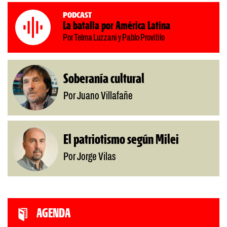
Podcast
La batalla por América Latina
Por Telma Luzzani y Pablo Provitilo
Soberanía cultural
Por Juano Villafañe
El patriotismo según Milei
Por Jorge Vilas
AGENDA