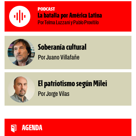
Podcast
La batalla por América Latina
Por Telma Luzzani y Pablo Provitilo
Soberanía cultural
Por Juano Villafañe
El patriotismo según Milei
Por Jorge Vilas
AGENDA