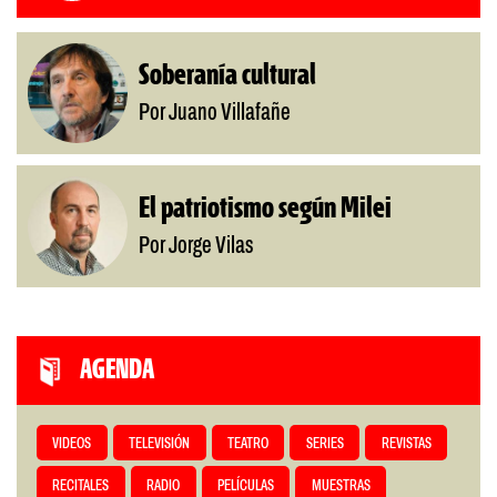
Soberanía cultural
Por Juano Villafañe
El patriotismo según Milei
Por Jorge Vilas
AGENDA
VIDEOS
TELEVISIÓN
TEATRO
SERIES
REVISTAS
RECITALES
RADIO
PELÍCULAS
MUESTRAS