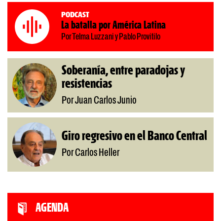
Podcast
La batalla por América Latina
Por Telma Luzzani y Pablo Provitilo
Soberanía, entre paradojas y
resistencias
Por Juan Carlos Junio
Giro regresivo en el Banco Central
Por Carlos Heller
AGENDA