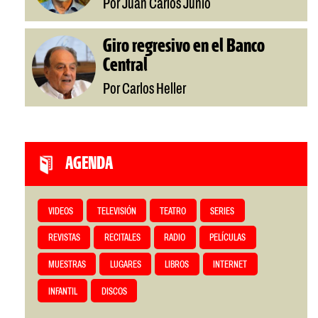
Por Juan Carlos Junio
Giro regresivo en el Banco
Central
Por Carlos Heller
AGENDA
VIDEOS
TELEVISIÓN
TEATRO
SERIES
REVISTAS
RECITALES
RADIO
PELÍCULAS
MUESTRAS
LUGARES
LIBROS
INTERNET
INFANTIL
DISCOS