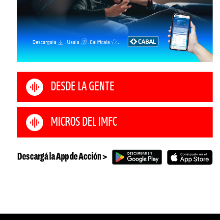
DESDE LA GENTE
MICROS DEL IMFC
Descargá la App de Acción >