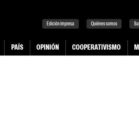
tter
instagram
tiktok
Youtube
Spotify
Edición impresa
Quiénes somos
Su
PAÍS
OPINIÓN
COOPERATIVISMO
M
INGRESAR CON TWITTER