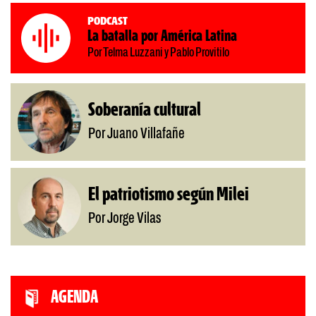
Podcast
La batalla por América Latina
Por Telma Luzzani y Pablo Provitilo
Soberanía cultural
Por Juano Villafañe
El patriotismo según Milei
Por Jorge Vilas
AGENDA