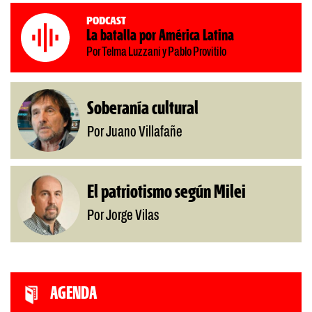
Podcast
La batalla por América Latina
Por Telma Luzzani y Pablo Provitilo
Soberanía cultural
Por Juano Villafañe
El patriotismo según Milei
Por Jorge Vilas
AGENDA