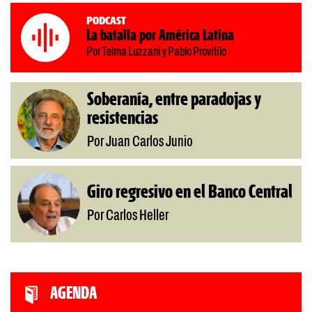
Podcast
La batalla por América Latina
Por Telma Luzzani y Pablo Provitilo
Soberanía, entre paradojas y
resistencias
Por Juan Carlos Junio
Giro regresivo en el Banco Central
Por Carlos Heller
AGENDA