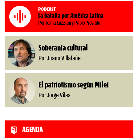
Podcast
La batalla por América Latina
Por Telma Luzzani y Pablo Provitilo
Soberanía cultural
Por Juano Villafañe
El patriotismo según Milei
Por Jorge Vilas
AGENDA