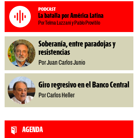
Podcast
La batalla por América Latina
Por Telma Luzzani y Pablo Provitilo
Soberanía, entre paradojas y
resistencias
Por Juan Carlos Junio
Giro regresivo en el Banco Central
Por Carlos Heller
AGENDA