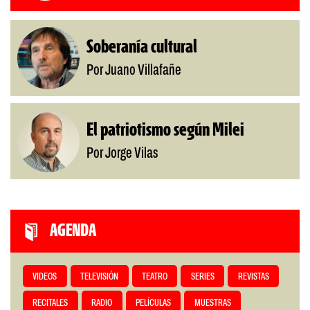
Soberanía cultural
Por Juano Villafañe
El patriotismo según Milei
Por Jorge Vilas
AGENDA
VIDEOS
TELEVISIÓN
TEATRO
SERIES
REVISTAS
RECITALES
RADIO
PELÍCULAS
MUESTRAS