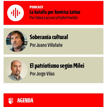
Podcast
La batalla por América Latina
Por Telma Luzzani y Pablo Provitilo
Soberanía cultural
Por Juano Villafañe
El patriotismo según Milei
Por Jorge Vilas
AGENDA