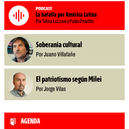
Podcast
La batalla por América Latina
Por Telma Luzzani y Pablo Provitilo
Soberanía cultural
Por Juano Villafañe
El patriotismo según Milei
Por Jorge Vilas
AGENDA