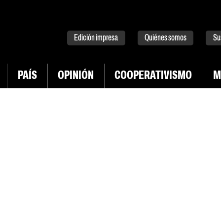
tter
instagram
tiktok
Youtube
Spotify
Edición impresa
Quiénes somos
Su
PAÍS
OPINIÓN
COOPERATIVISMO
M
INGRESAR CON TWITTER