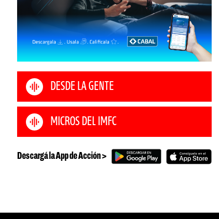
DESDE LA GENTE
MICROS DEL IMFC
Descargá la App de Acción >