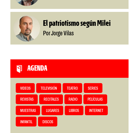
El patriotismo según Milei
Por Jorge Vilas
AGENDA
VIDEOS
TELEVISIÓN
TEATRO
SERIES
REVISTAS
RECITALES
RADIO
PELÍCULAS
MUESTRAS
LUGARES
LIBROS
INTERNET
INFANTIL
DISCOS