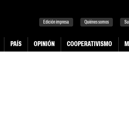
tter
instagram
tiktok
Youtube
Spotify
Edición impresa
Quiénes somos
Su
PAÍS
OPINIÓN
COOPERATIVISMO
M
INGRESAR CON TWITTER