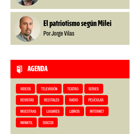
El patriotismo según Milei
Por Jorge Vilas
AGENDA
VIDEOS
TELEVISIÓN
TEATRO
SERIES
REVISTAS
RECITALES
RADIO
PELÍCULAS
MUESTRAS
LUGARES
LIBROS
INTERNET
INFANTIL
DISCOS