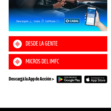
DESDE LA GENTE
MICROS DEL IMFC
Descargá la App de Acción >