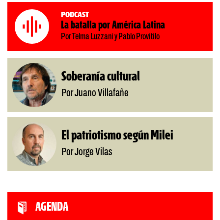
Podcast
La batalla por América Latina
Por Telma Luzzani y Pablo Provitilo
Soberanía cultural
Por Juano Villafañe
El patriotismo según Milei
Por Jorge Vilas
AGENDA