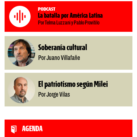
Podcast
La batalla por América Latina
Por Telma Luzzani y Pablo Provitilo
Soberanía cultural
Por Juano Villafañe
El patriotismo según Milei
Por Jorge Vilas
AGENDA