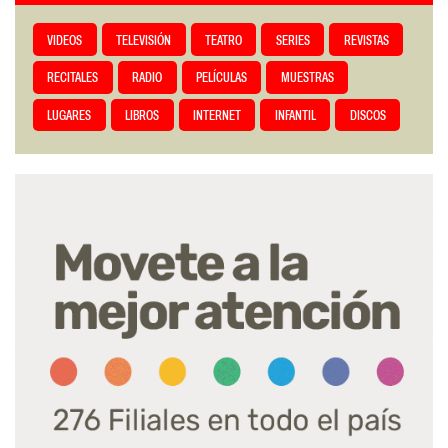
VIDEOS
TELEVISIÓN
TEATRO
SERIES
REVISTAS
RECITALES
RADIO
PELÍCULAS
MUESTRAS
LUGARES
LIBROS
INTERNET
INFANTIL
DISCOS