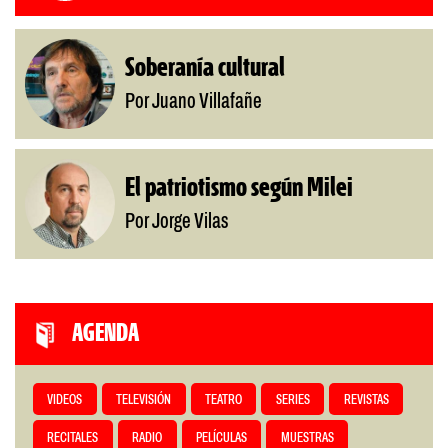
Soberanía cultural
Por Juano Villafañe
El patriotismo según Milei
Por Jorge Vilas
AGENDA
VIDEOS
TELEVISIÓN
TEATRO
SERIES
REVISTAS
RECITALES
RADIO
PELÍCULAS
MUESTRAS