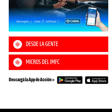
DESDE LA GENTE
MICROS DEL IMFC
Descargá la App de Acción >