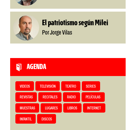
El patriotismo según Milei
Por Jorge Vilas
AGENDA
VIDEOS
TELEVISIÓN
TEATRO
SERIES
REVISTAS
RECITALES
RADIO
PELÍCULAS
MUESTRAS
LUGARES
LIBROS
INTERNET
INFANTIL
DISCOS