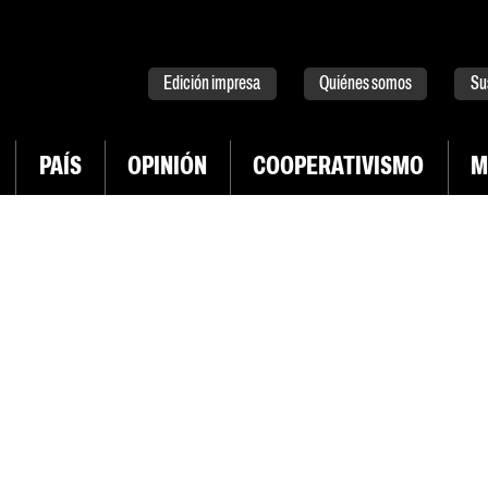
tter
instagram
tiktok
Youtube
Spotify
Edición impresa
Quiénes somos
Su
PAÍS
OPINIÓN
COOPERATIVISMO
M
INGRESAR CON TWITTER