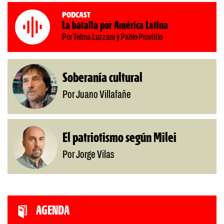
Podcast
La batalla por América Latina
Por Telma Luzzani y Pablo Provitilo
Soberanía cultural
Por Juano Villafañe
El patriotismo según Milei
Por Jorge Vilas
AGENDA