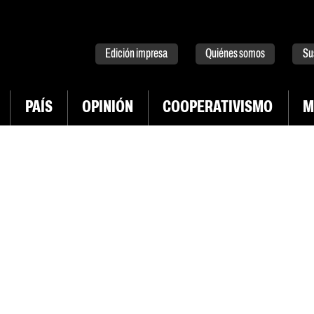
tter
instagram
tiktok
Youtube
Spotify
Edición impresa
Quiénes somos
Su
PAÍS
OPINIÓN
COOPERATIVISMO
M
INGRESAR CON TWITTER