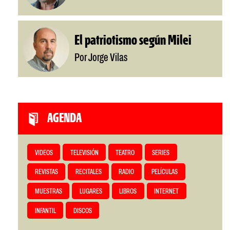
El patriotismo según Milei
Por Jorge Vilas
AGENDA
VIDEOS
TELEVISIÓN
TEATRO
SERIES
REVISTAS
RECITALES
RADIO
PELÍCULAS
MUESTRAS
LUGARES
LIBROS
INTERNET
INFANTIL
DISCOS