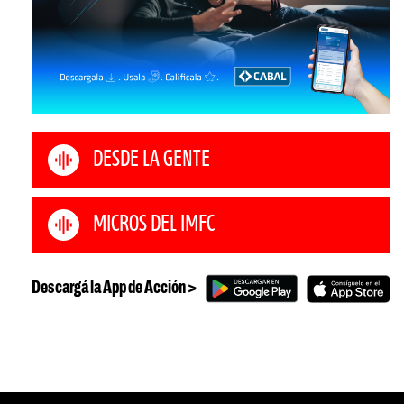
DESDE LA GENTE
MICROS DEL IMFC
Descargá la App de Acción >