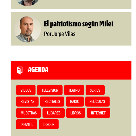
El patriotismo según Milei
Por Jorge Vilas
AGENDA
VIDEOS
TELEVISIÓN
TEATRO
SERIES
REVISTAS
RECITALES
RADIO
PELÍCULAS
MUESTRAS
LUGARES
LIBROS
INTERNET
INFANTIL
DISCOS