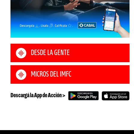
DESDE LA GENTE
MICROS DEL IMFC
Descargá la App de Acción >