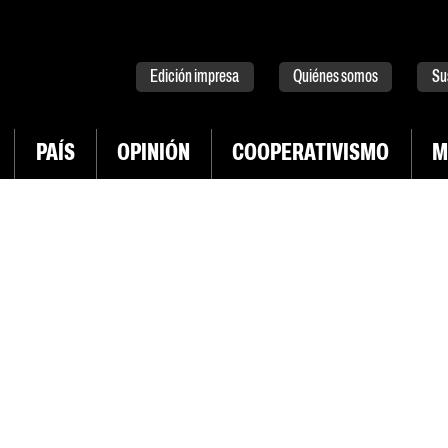
tter
instagram
tiktok
Youtube
Spotify
Edición impresa
Quiénes somos
Su
PAÍS
OPINIÓN
COOPERATIVISMO
M
INGRESAR CON TWITTER