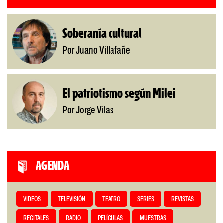
Soberanía cultural
Por Juano Villafañe
El patriotismo según Milei
Por Jorge Vilas
AGENDA
VIDEOS
TELEVISIÓN
TEATRO
SERIES
REVISTAS
RECITALES
RADIO
PELÍCULAS
MUESTRAS