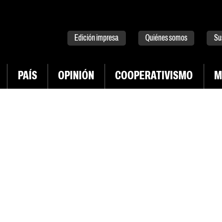
tter
instagram
tiktok
Youtube
Spotify
Edición impresa
Quiénes somos
Su
PAÍS
OPINIÓN
COOPERATIVISMO
M
INGRESAR CON TWITTER