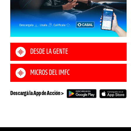
DESDE LA GENTE
MICROS DEL IMFC
Descargá la App de Acción >