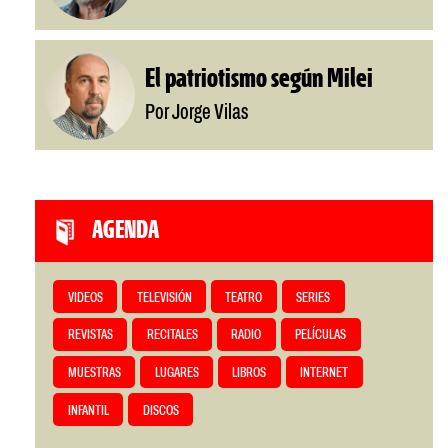
El patriotismo según Milei
Por Jorge Vilas
AGENDA
VIDEOS
TELEVISIÓN
TEATRO
SERIES
REVISTAS
RECITALES
RADIO
PELÍCULAS
MUESTRAS
LUGARES
LIBROS
INTERNET
INFANTIL
DISCOS