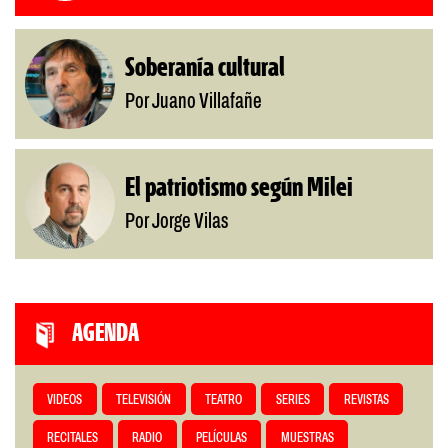
Soberanía cultural
Por Juano Villafañe
El patriotismo según Milei
Por Jorge Vilas
AGENDA
VIDEOS
TELEVISIÓN
TEATRO
SERIES
REVISTAS
RECITALES
RADIO
PELÍCULAS
MUESTRAS