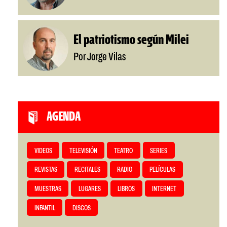
El patriotismo según Milei
Por Jorge Vilas
AGENDA
VIDEOS
TELEVISIÓN
TEATRO
SERIES
REVISTAS
RECITALES
RADIO
PELÍCULAS
MUESTRAS
LUGARES
LIBROS
INTERNET
INFANTIL
DISCOS