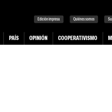
tter
instagram
tiktok
Youtube
Spotify
Edición impresa
Quiénes somos
Su
PAÍS
OPINIÓN
COOPERATIVISMO
M
INGRESAR CON TWITTER