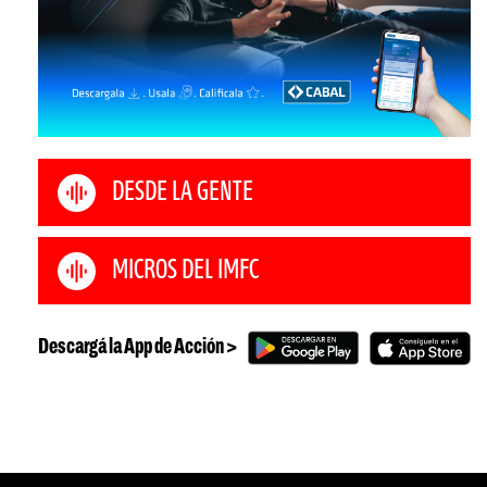
DESDE LA GENTE
MICROS DEL IMFC
Descargá la App de Acción >