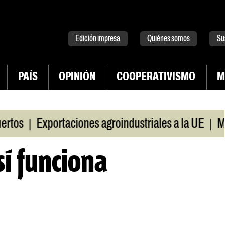
tter
instagram
tiktok
Youtube
Spotify
Edición impresa
Quiénes somos
Su
PAÍS
OPINIÓN
COOPERATIVISMO
M
|
|
Exportaciones agroindustriales a la UE
Morosid
í funciona