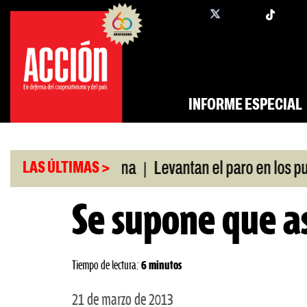
Saltar
twi
facebook
al
contenido
INFORME ESPECIAL
|
ó swap con China
Levantan el paro en los puertos
LAS ÚLTIMAS >
Se supone que as
Tiempo de lectura:
6 minutos
21 de marzo de 2013