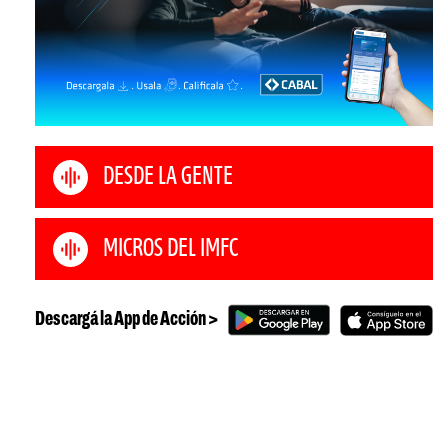
DESDE LA GENTE
MICROS DEL IMFC
Descargá la App de Acción >