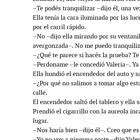
–Te podés tranquilizar –dijo él, una ve
Ella tenía la cara iluminada por las luc
por el carril rápido.
–No –dijo ella mirando por su ventanil
avergonzada–. No me puedo tranquiliz
–¿Qué te parece si hacés la prueba? Te 
–Perdoname –le concedió Valeria–. Ya t
Ella hundió el encendedor del auto y sa
–¿Por qué no salimos a tomar algo esta 
calle.
El encendedor saltó del tablero y ella
Prendió el cigarrillo con la aureola i
lugar.
–Nos haría bien –dijo él–. Creo que e
–Yo no voy a ninguna parte –dijo Valeri