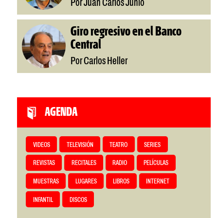
Por Juan Carlos Junio
Giro regresivo en el Banco
Central
Por Carlos Heller
AGENDA
VIDEOS
TELEVISIÓN
TEATRO
SERIES
REVISTAS
RECITALES
RADIO
PELÍCULAS
MUESTRAS
LUGARES
LIBROS
INTERNET
INFANTIL
DISCOS