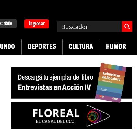
scribite
Ingresar
UNDO
DEPORTES
CULTURA
HUMOR
|
ad en jóvenes precarizados
Cae la actividad en s