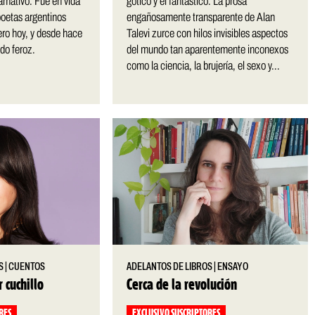
lamativo. Fue en vida
gótico y el fantástico. La prosa
 poetas argentinos
engañosamente transparente de Alan
ro hoy, y desde hace
Talevi zurce con hilos invisibles aspectos
ido feroz.
del mundo tan aparentemente inconexos
como la ciencia, la brujería, el sexo y...
S
|
CUENTOS
ADELANTOS DE LIBROS
|
ENSAYO
 cuchillo
Cerca de la revolución
RES
EXCLUSIVO SUSCRIPTORES