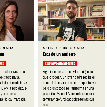
S
|
NOVELA
ADELANTOS DE LIBROS
|
NOVELA
ana
Ecos de un encierro
RES
EXCLUSIVO SUSCRIPTORES
ó en esta novela una
Agobiado por la rutina y las exigencias
 extraordinaria,
que lo rodean, un joven padre recibe el
udades bien distintas:
inicio de la cuarentena con expectativa,
 lujo y la sordidez, el
pero pronto todo se transforma en una
y el amor, se
pesadilla. Manuel Alfieri reflexiona con
bra lúcida, marcada
ternura y profundidad sobre temas que
nos...