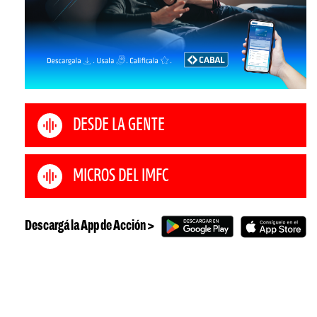
DESDE LA GENTE
MICROS DEL IMFC
Descargá la App de Acción >