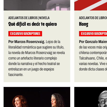
ADELANTOS DE LIBROS
|
NOVELA
ADELANTOS DE LIBRO
Qué difícil es decir te quiero
Hong
EXCLUSIVO SUSCRIPTORES
EXCLUSIVO SUSCRIPTO
Por Marcos Rosenzvaig.
Lejos de la
Por Gonzalo Maier
literalidad romántica que sugiere su título,
de las voces más orig
la novela de Marcos Rosenzvaig se revela
chilena contemporán
como un artefacto literario complejo
Talcahuano, Chile, e
donde la narrativa y el hecho teatral se
varias novelas. Vive
entrelazan en un juego de espejos
donde dicta clases de
fascinante.