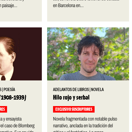
n paisaje...
en Barcelona en...
S
|
POESÍA
ADELANTOS DE LIBROS
|
NOVELA
 (1908-1939)
Hilo rojo y serbal
RES
EXCLUSIVO SUSCRIPTORES
a y ensayista
Novela fragmentada con notable pulso
 «el caso de Blomberg
narrativo, anclada en la tradición del