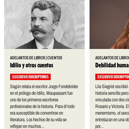
ADELANTOS DE LIBROS
|
CUENTOS
ADELANTOS DE LIBRO
Idilio y otros cuentos
Debilidad hum
EXCLUSIVO SUSCRIPTORES
EXCLUSIVO SUSCRIPTO
Según relata el escritor Jorge Fondebrider
Lila Siegrist escribi
en el prólogo de Idilio, Maupassant fue
historia sencilla pero
uno de los primeros escritores
vinculada con dos ci
profesionales de la historia. Para él todo
Rosario y Victoria. El
era susceptible de convertirse en
menemismo, el sexo 
literatura. Los hechos de su vida se
entrelazan en una o
reflejan en muchos...
por...