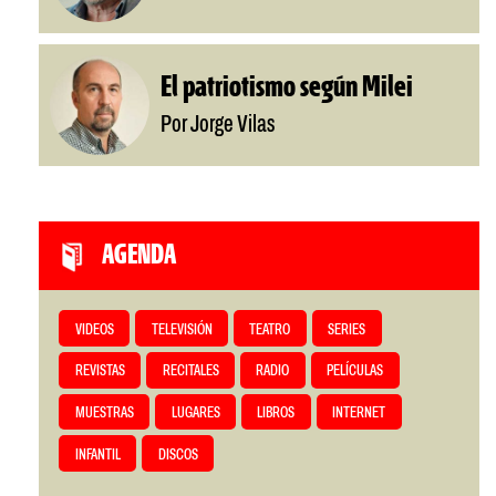
El patriotismo según Milei
Por Jorge Vilas
AGENDA
VIDEOS
TELEVISIÓN
TEATRO
SERIES
REVISTAS
RECITALES
RADIO
PELÍCULAS
MUESTRAS
LUGARES
LIBROS
INTERNET
INFANTIL
DISCOS