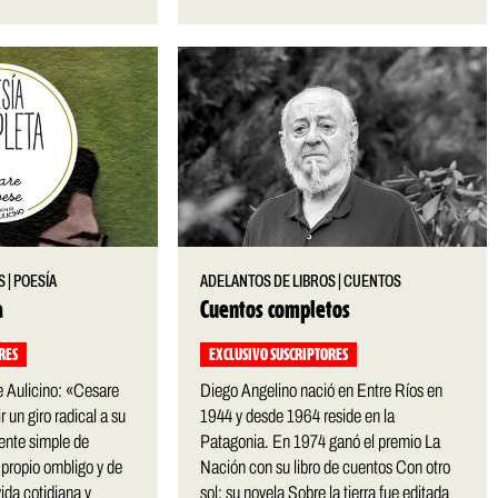
S
|
POESÍA
ADELANTOS DE LIBROS
|
CUENTOS
a
Cuentos completos
RES
EXCLUSIVO SUSCRIPTORES
ge Aulicino: «Cesare
Diego Angelino nació en Entre Ríos en
 un giro radical a su
1944 y desde 1964 reside en la
ente simple de
Patagonia. En 1974 ganó el premio La
 propio ombligo y de
Nación con su libro de cuentos Con otro
ida cotidiana y
sol; su novela Sobre la tierra fue editada