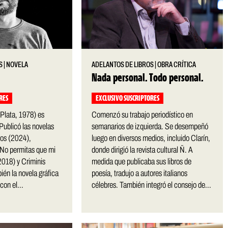
S
|
NOVELA
ADELANTOS DE LIBROS
|
OBRA CRÍTICA
Nada personal. Todo personal.
RES
EXCLUSIVO SUSCRIPTORES
 Plata, 1978) es
Comenzó su trabajo periodístico en
. Publicó las novelas
semanarios de izquierda. Se desempeñó
ros (2024),
luego en diversos medios, incluido Clarín,
No permitas que mi
donde dirigió la revista cultural Ñ. A
2018) y Criminis
medida que publicaba sus libros de
én la novela gráfica
poesía, tradujo a autores italianos
on el...
célebres. También integró el consejo de...