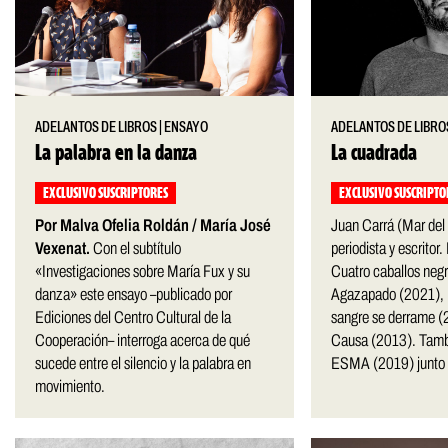
ADELANTOS DE LIBROS
|
ENSAYO
ADELANTOS DE LIBRO
La palabra en la danza
La cuadrada
EXCLUSIVO SUSCRIPTORES
EXCLUSIVO SUSCRIPTO
Por Malva Ofelia Roldán / María José
Juan Carrá (Mar del
Vexenat.
Con el subtítulo
periodista y escritor
«Investigaciones sobre María Fux y su
Cuatro caballos neg
danza» este ensayo –publicado por
Agazapado (2021), 
Ediciones del Centro Cultural de la
sangre se derrame (
Cooperación– interroga acerca de qué
Causa (2013). Tambi
sucede entre el silencio y la palabra en
ESMA (2019) junto c
movimiento.