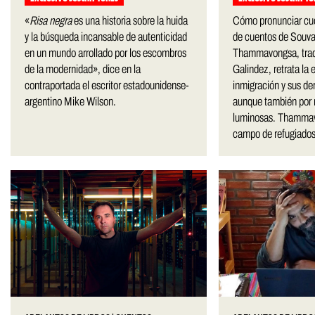
«
Risa negra
es una historia sobre la huida
Cómo pronunciar cuch
y la búsqueda incansable de autenticidad
de cuentos de Sou
en un mundo arrollado por los escombros
Thammavongsa, trad
de la modernidad», dice en la
Galindez, retrata la 
contraportada el escritor estadounidense-
inmigración y sus de
argentino Mike Wilson.
aunque también po
luminosas. Thammav
campo de refugiados 