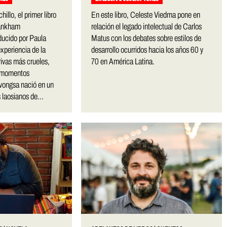
illo, el primer libro
En este libro, Celeste Viedma pone en
vankham
relación el legado intelectual de Carlos
ucido por Paula
Matus con los debates sobre estilos de
experiencia de la
desarrollo ocurridos hacia los años 60 y
rivas más crueles,
70 en América Latina.
r momentos
ongsa nació en un
laosianos de...