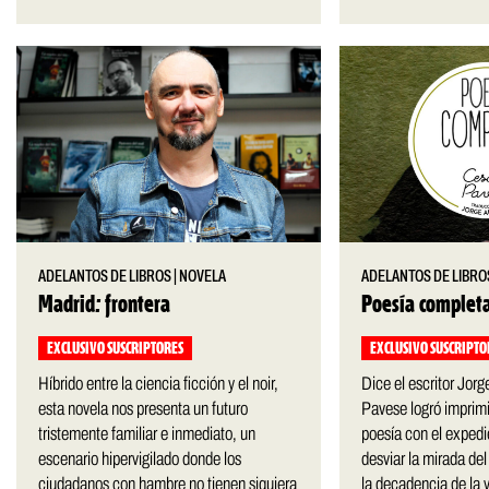
ADELANTOS DE LIBROS
|
NOVELA
ADELANTOS DE LIBRO
Madrid: frontera
Poesía complet
EXCLUSIVO SUSCRIPTORES
EXCLUSIVO SUSCRIPTO
Híbrido entre la ciencia ficción y el noir,
Dice el escritor Jor
esta novela nos presenta un futuro
Pavese logró imprimir
tristemente familiar e inmediato, un
poesía con el expedi
escenario hipervigilado donde los
desviar la mirada del
ciudadanos con hambre no tienen siquiera
la decadencia de la v