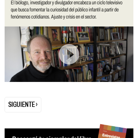
El biólogo, investigador y divulgador encabeza un ciclo televisivo
que busca fomentar la curiosidad del público infantil a partir de
fenómenos cotidianos. Ajuste y crisis en el sector.
Paginación
SIGUIENTE ›
de
entradas