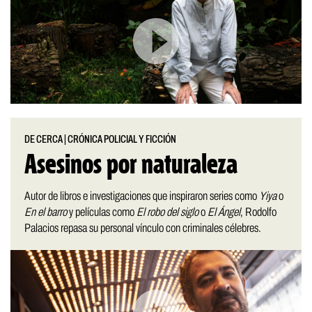
DE CERCA
|
CRÓNICA POLICIAL Y FICCIÓN
Asesinos por naturaleza
Autor de libros e investigaciones que inspiraron series como
Yiya
o
En el barro
y películas como
El robo del siglo
o
El Ángel
, Rodolfo
Palacios repasa su personal vínculo con criminales célebres.