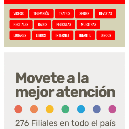
VIDEOS
TELEVISIÓN
TEATRO
SERIES
REVISTAS
RECITALES
RADIO
PELÍCULAS
MUESTRAS
LUGARES
LIBROS
INTERNET
INFANTIL
DISCOS