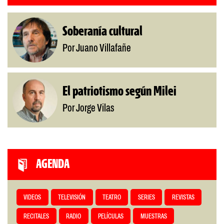
Soberanía cultural
Por Juano Villafañe
El patriotismo según Milei
Por Jorge Vilas
AGENDA
VIDEOS
TELEVISIÓN
TEATRO
SERIES
REVISTAS
RECITALES
RADIO
PELÍCULAS
MUESTRAS