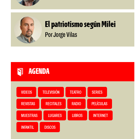
El patriotismo según Milei
Por Jorge Vilas
AGENDA
VIDEOS
TELEVISIÓN
TEATRO
SERIES
REVISTAS
RECITALES
RADIO
PELÍCULAS
MUESTRAS
LUGARES
LIBROS
INTERNET
INFANTIL
DISCOS