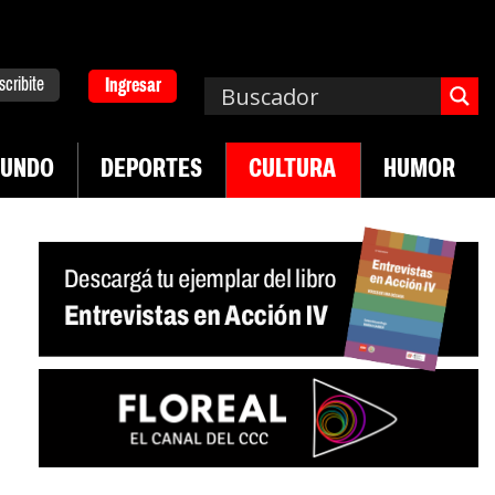
scribite
Ingresar
UNDO
DEPORTES
CULTURA
HUMOR
|
pa. Emergencia en salud mental
Los 43 estudian