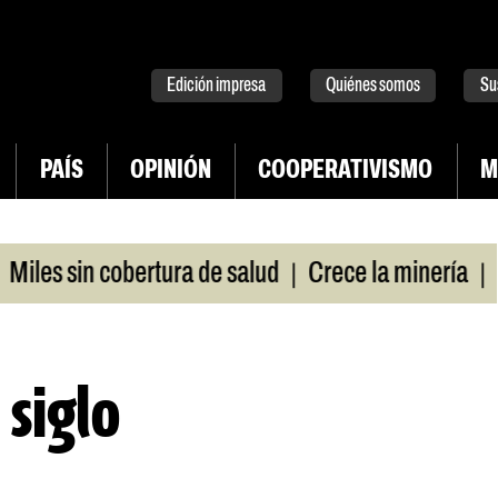
tter
instagram
tiktok
Youtube
Spotify
Edición impresa
Quiénes somos
Su
PAÍS
OPINIÓN
COOPERATIVISMO
M
|
|
sin cobertura de salud
Crece la minería
La Pam
 siglo