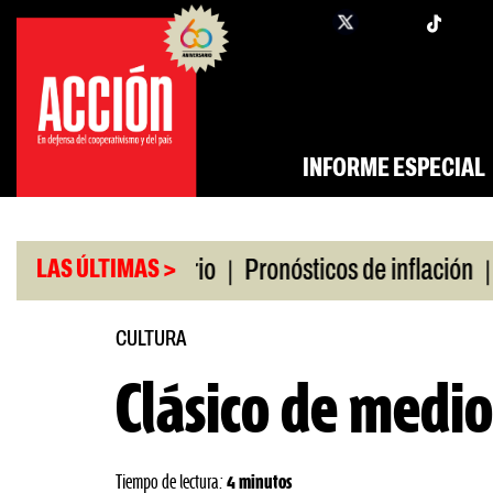
Saltar
twi
facebook
al
contenido
INFORME ESPECIAL
|
|
o universitario
Pronósticos de inflación
Miles 
LAS ÚLTIMAS >
CULTURA
Clásico de medio
Tiempo de lectura:
4 minutos