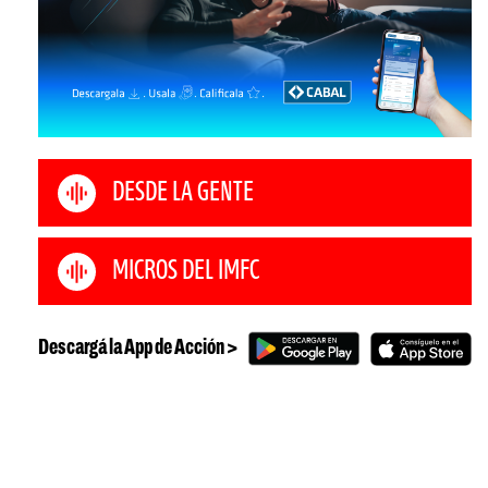
DESDE LA GENTE
MICROS DEL IMFC
Descargá la App de Acción >