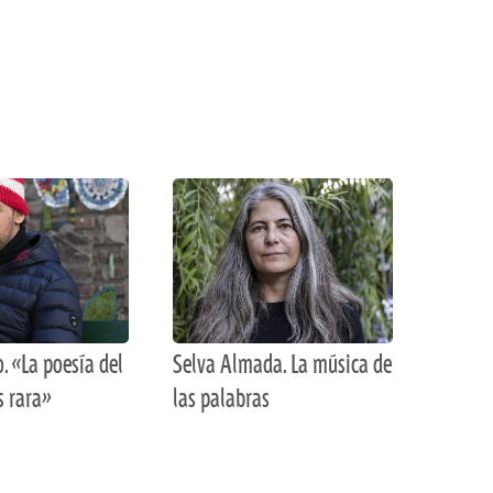
o. «La poesía del
Selva Almada. La música de
s rara»
las palabras