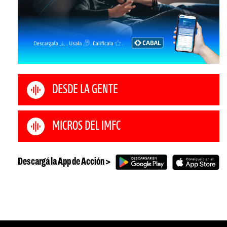
DESDE LA GENTE
MICROS DEL IMFC
Descargá la App de Acción >