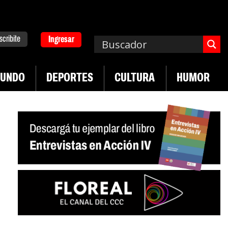
scribite
Ingresar
UNDO
DEPORTES
CULTURA
HUMOR
|
en desregulación del practicaje
Denuncias por v