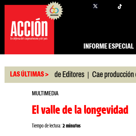
Saltar
twi
facebook
al
contenido
INFORME ESPECIAL
|
|
 de gira
Feria de Editores
Cae producción de aut
LAS ÚLTIMAS >
MULTIMEDIA
El valle de la longevidad
Tiempo de lectura:
2 minutos