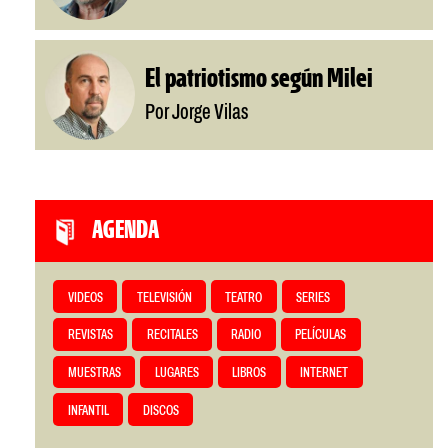
El patriotismo según Milei
Por Jorge Vilas
AGENDA
VIDEOS
TELEVISIÓN
TEATRO
SERIES
REVISTAS
RECITALES
RADIO
PELÍCULAS
MUESTRAS
LUGARES
LIBROS
INTERNET
INFANTIL
DISCOS