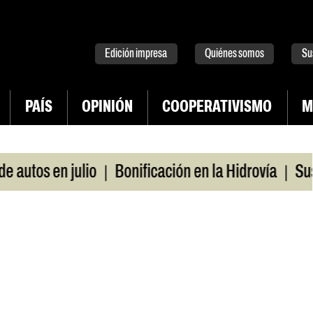
tter
instagram
tiktok
Youtube
Spotify
Edición impresa
Quiénes somos
Su
PAÍS
OPINIÓN
COOPERATIVISMO
M
|
|
os en julio
Bonificación en la Hidrovía
Suspend