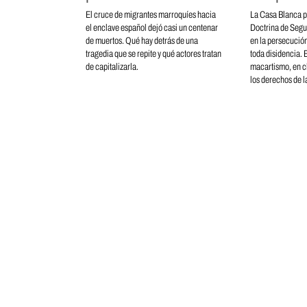
El cruce de migrantes marroquíes hacia
La Casa Blanca p
el enclave español dejó casi un centenar
Doctrina de Segu
de muertos. Qué hay detrás de una
en la persecución
tragedia que se repite y qué actores tratan
toda disidencia. E
de capitalizarla.
macartismo, en c
los derechos de la