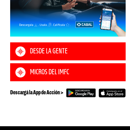
DESDE LA GENTE
MICROS DEL IMFC
Descargá la App de Acción >