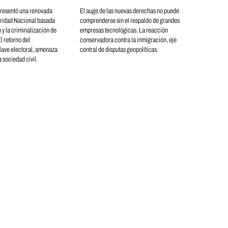
resentó una renovada
El auge de las nuevas derechas no puede
ridad Nacional basada
comprenderse sin el respaldo de grandes
 y la criminalización de
empresas tecnológicas. La reacción
l retorno del
conservadora contra la inmigración, eje
lave electoral, amenaza
central de disputas geopolíticas.
 sociedad civil.