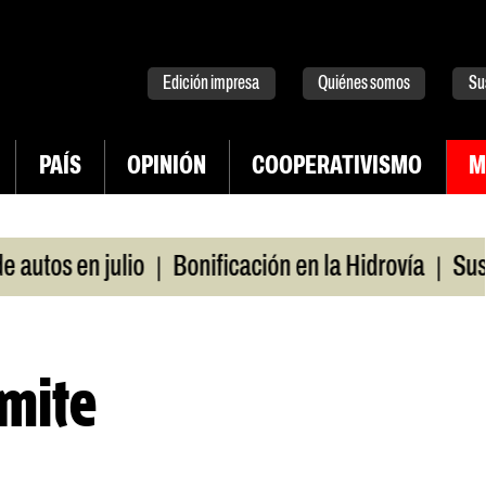
tter
instagram
tiktok
Youtube
Spotify
Edición impresa
Quiénes somos
Su
PAÍS
OPINIÓN
COOPERATIVISMO
M
|
|
os en julio
Bonificación en la Hidrovía
Suspende
ímite