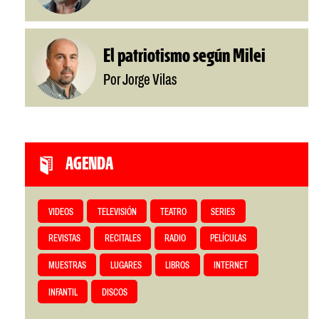
El patriotismo según Milei
Por Jorge Vilas
AGENDA
VIDEOS
TELEVISIÓN
TEATRO
SERIES
REVISTAS
RECITALES
RADIO
PELÍCULAS
MUESTRAS
LUGARES
LIBROS
INTERNET
INFANTIL
DISCOS