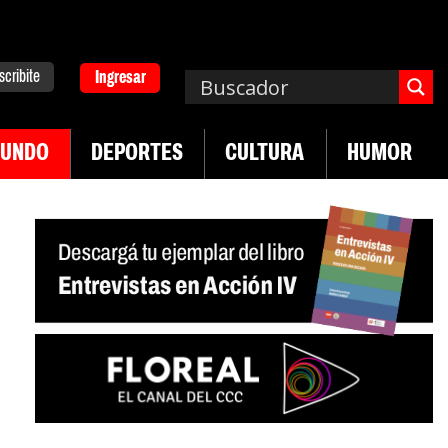
scribite
Ingresar
UNDO
DEPORTES
CULTURA
HUMOR
|
n desregulación del practicaje
Denuncias por vi