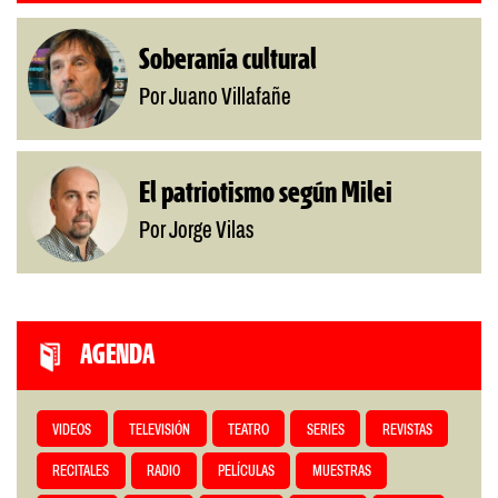
Soberanía cultural
Por Juano Villafañe
El patriotismo según Milei
Por Jorge Vilas
AGENDA
VIDEOS
TELEVISIÓN
TEATRO
SERIES
REVISTAS
RECITALES
RADIO
PELÍCULAS
MUESTRAS