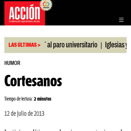
Saltar
al
contenido
|
do de la CGT al paro universitario
Iglesias y tem
LAS ÚLTIMAS >
HUMOR
Cortesanos
Tiempo de lectura:
2 minutos
12 de julio de 2013