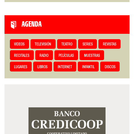
AGENDA
VIDEOS
TELEVISIÓN
TEATRO
SERIES
REVISTAS
RECITALES
RADIO
PELÍCULAS
MUESTRAS
LUGARES
LIBROS
INTERNET
INFANTIL
DISCOS