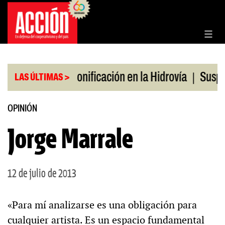
Saltar
al
contenido
|
|
 en julio
Bonificación en la Hidrovía
Suspenden
LAS ÚLTIMAS >
OPINIÓN
Jorge Marrale
12 de julio de 2013
«Para mí analizarse es una obligación para
cualquier artista. Es un espacio fundamental