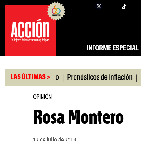
Saltar
twi
facebook
al
contenido
INFORME ESPECIAL
|
|
ro universitario
Pronósticos de inflación
Mile
LAS ÚLTIMAS >
OPINIÓN
Rosa Montero
12 de julio de 2013