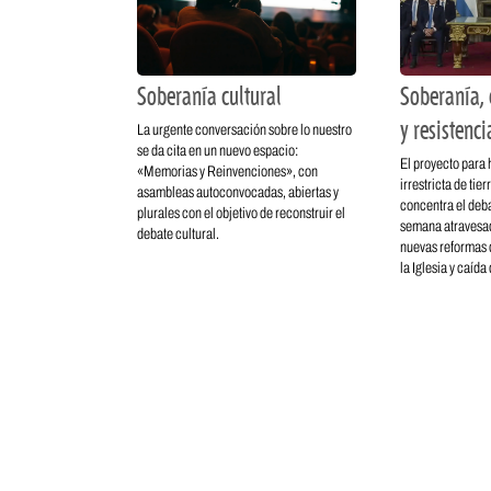
Soberanía cultural
Soberanía, 
y resistenci
La urgente conversación sobre lo nuestro
se da cita en un nuevo espacio:
El proyecto para 
«Memorias y Reinvenciones», con
irrestricta de tie
asambleas autoconvocadas, abiertas y
concentra el deba
plurales con el objetivo de reconstruir el
semana atravesad
debate cultural.
nuevas reformas d
la Iglesia y caída