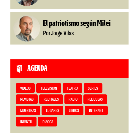
El patriotismo según Milei
Por Jorge Vilas
AGENDA
VIDEOS
TELEVISIÓN
TEATRO
SERIES
REVISTAS
RECITALES
RADIO
PELÍCULAS
MUESTRAS
LUGARES
LIBROS
INTERNET
INFANTIL
DISCOS