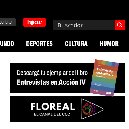
scribite
Ingresar
UNDO
DEPORTES
CULTURA
HUMOR
|
mpa. Emergencia en salud mental
Los 43 estudia