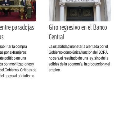
entre paradojas
Giro regresivo en el Banco
as
Central
habilitar la compra
La estabilidad monetaria alentada por el
rras por extranjeros
Gobierno como única función del BCRA
te político en una
no será el resultado de una ley, sino de la
a por movilizaciones y
solidez de la economía, la producción y el
el Gobierno. Críticas de
empleo.
 del apoyo al oficialismo.