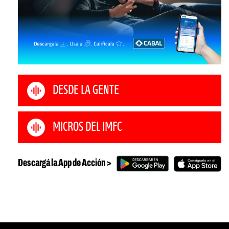
DESDE LA GENTE
MICROS DEL IMFC
Descargá la App de Acción >