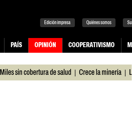
tter
instagram
tiktok
Youtube
Spotify
Edición impresa
Quiénes somos
Su
PAÍS
OPINIÓN
COOPERATIVISMO
M
|
|
s sin cobertura de salud
Crece la minería
La Pa