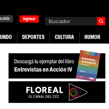
scribite
Ingresar
UNDO
DEPORTES
CULTURA
HUMOR
|
pa. Emergencia en salud mental
Los 43 estudian