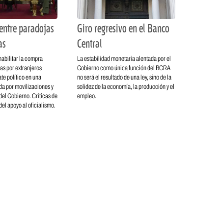
entre paradojas
Giro regresivo en el Banco
as
Central
habilitar la compra
La estabilidad monetaria alentada por el
rras por extranjeros
Gobierno como única función del BCRA
te político en una
no será el resultado de una ley, sino de la
a por movilizaciones y
solidez de la economía, la producción y el
el Gobierno. Críticas de
empleo.
 del apoyo al oficialismo.