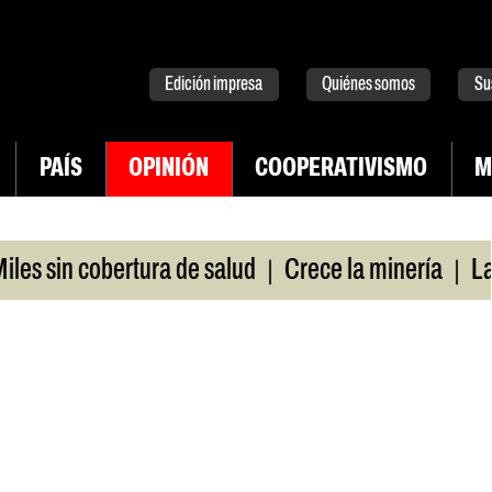
tter
instagram
tiktok
Youtube
Spotify
Edición impresa
Quiénes somos
Su
PAÍS
OPINIÓN
COOPERATIVISMO
M
|
|
 sin cobertura de salud
Crece la minería
La Pam