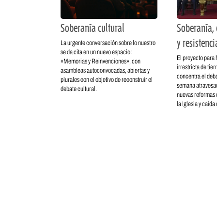
Soberanía cultural
Soberanía, 
y resistenci
La urgente conversación sobre lo nuestro
se da cita en un nuevo espacio:
El proyecto para 
«Memorias y Reinvenciones», con
irrestricta de tie
asambleas autoconvocadas, abiertas y
concentra el deba
plurales con el objetivo de reconstruir el
semana atravesad
debate cultural.
nuevas reformas d
la Iglesia y caída