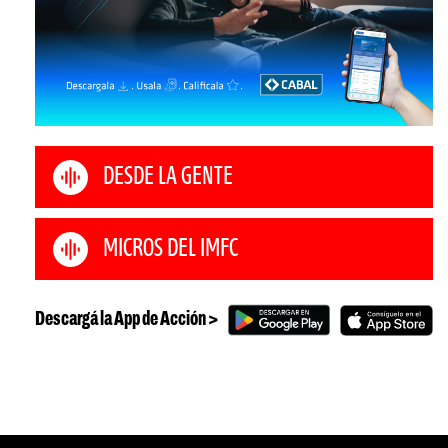
DESDE LA GENTE
MICROS DEL IMFC
Descargá la App de Acción >