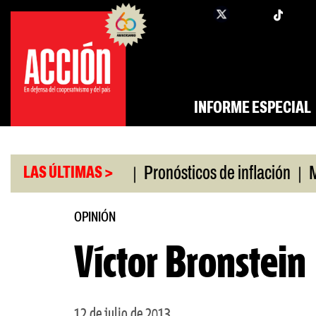
Saltar
twi
facebook
al
contenido
INFORME ESPECIAL
|
|
ro universitario
Pronósticos de inflación
Miles
LAS ÚLTIMAS >
OPINIÓN
Víctor Bronstein
12 de julio de 2013