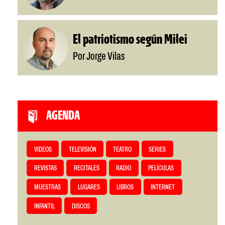
El patriotismo según Milei
Por Jorge Vilas
AGENDA
VIDEOS
TELEVISIÓN
TEATRO
SERIES
REVISTAS
RECITALES
RADIO
PELÍCULAS
MUESTRAS
LUGARES
LIBROS
INTERNET
INFANTIL
DISCOS