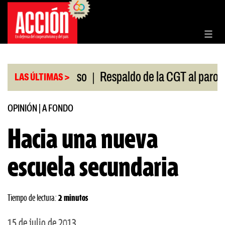
Saltar
al
contenido
|
 en el Congreso
Respaldo de la CGT al paro univers
LAS ÚLTIMAS >
OPINIÓN
|
A FONDO
Hacia una nueva
escuela secundaria
Tiempo de lectura:
2 minutos
15 de julio de 2013