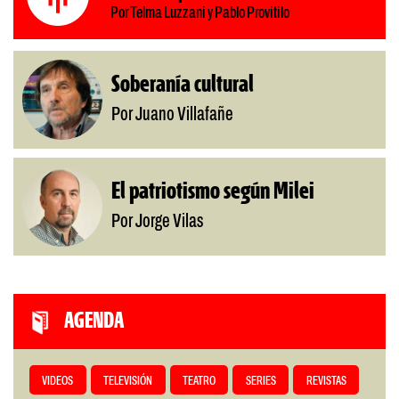
Por Telma Luzzani y Pablo Provitilo
Soberanía cultural
Por Juano Villafañe
El patriotismo según Milei
Por Jorge Vilas
AGENDA
VIDEOS
TELEVISIÓN
TEATRO
SERIES
REVISTAS