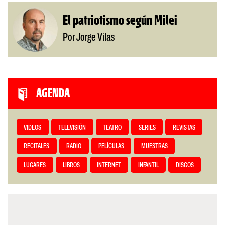
El patriotismo según Milei
Por Jorge Vilas
AGENDA
VIDEOS
TELEVISIÓN
TEATRO
SERIES
REVISTAS
RECITALES
RADIO
PELÍCULAS
MUESTRAS
LUGARES
LIBROS
INTERNET
INFANTIL
DISCOS