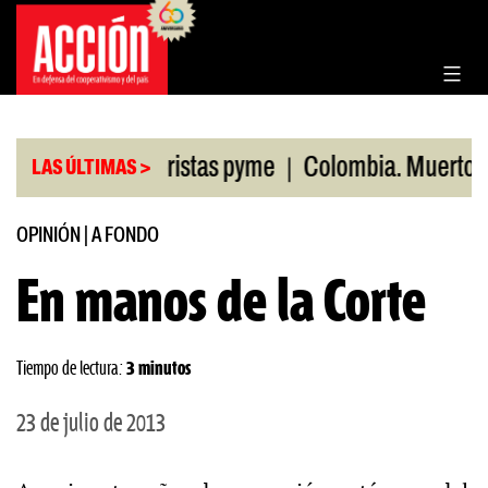
Saltar
al
contenido
|
ventas minoristas pyme
Colombia. Muertos por ma
LAS ÚLTIMAS >
OPINIÓN
|
A FONDO
En manos de la Corte
Tiempo de lectura:
3 minutos
23 de julio de 2013