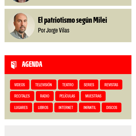
El patriotismo según Milei
Por Jorge Vilas
AGENDA
VIDEOS
TELEVISIÓN
TEATRO
SERIES
REVISTAS
RECITALES
RADIO
PELÍCULAS
MUESTRAS
LUGARES
LIBROS
INTERNET
INFANTIL
DISCOS