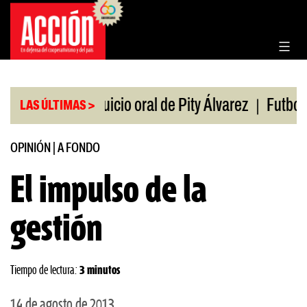
Saltar
al
contenido
|
Comienza juicio oral de Pity Álvarez
Futbolista a
LAS ÚLTIMAS >
OPINIÓN
|
A FONDO
El impulso de la
gestión
Tiempo de lectura:
3 minutos
14 de agosto de 2013