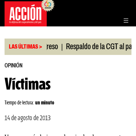
Saltar
al
contenido
|
ión en el Congreso
Respaldo de la CGT al paro univ
LAS ÚLTIMAS >
OPINIÓN
Víctimas
Tiempo de lectura:
un minuto
14 de agosto de 2013