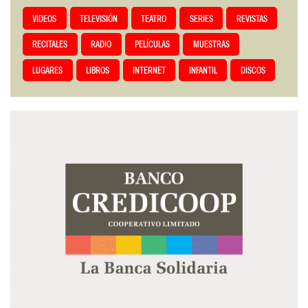
VIDEOS
TELEVISIÓN
TEATRO
SERIES
REVISTAS
RECITALES
RADIO
PELÍCULAS
MUESTRAS
LUGARES
LIBROS
INTERNET
INFANTIL
DISCOS