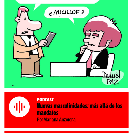
Podcast
Nuevas masculinidades: más allá de los
mandatos
Por Mariana Anzorena