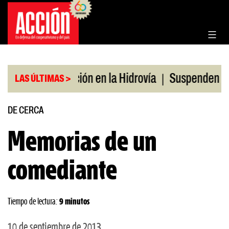
Saltar
al
contenido
|
Bonificación en la Hidrovía
Suspenden desregulaci
LAS ÚLTIMAS >
DE CERCA
Memorias de un
comediante
Tiempo de lectura:
9 minutos
10 de septiembre de 2013