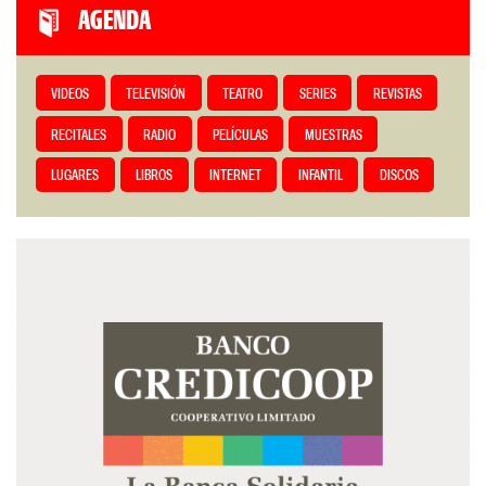
AGENDA
VIDEOS
TELEVISIÓN
TEATRO
SERIES
REVISTAS
RECITALES
RADIO
PELÍCULAS
MUESTRAS
LUGARES
LIBROS
INTERNET
INFANTIL
DISCOS