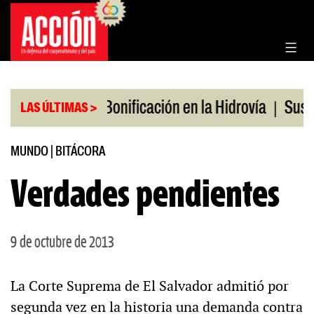
Saltar
al
contenido
|
|
s en julio
Bonificación en la Hidrovía
Suspenden
LAS ÚLTIMAS >
MUNDO
|
BITÁCORA
Verdades pendientes
9 de octubre de 2013
La Corte Suprema de El Salvador admitió por
segunda vez en la historia una demanda contra