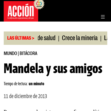
Saltar
al
contenido
|
|
sin cobertura de salud
Crece la minería
La Pam
LAS ÚLTIMAS >
MUNDO
|
BITÁCORA
Mandela y sus amigos
Tiempo de lectura:
un minuto
11 de diciembre de 2013