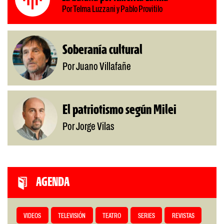
Por Telma Luzzani y Pablo Provitilo
Soberanía cultural
Por Juano Villafañe
El patriotismo según Milei
Por Jorge Vilas
AGENDA
VIDEOS
TELEVISIÓN
TEATRO
SERIES
REVISTAS