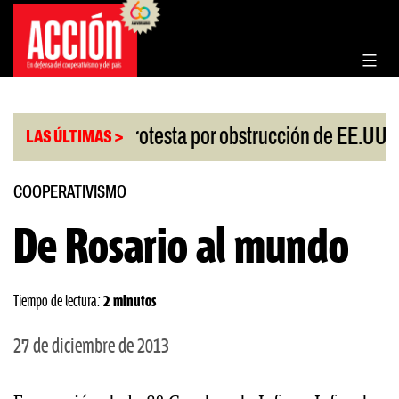
Saltar
al
contenido
|
o
China protesta por obstrucción de EE.UU en Ne
LAS ÚLTIMAS >
COOPERATIVISMO
De Rosario al mundo
Tiempo de lectura:
2 minutos
27 de diciembre de 2013