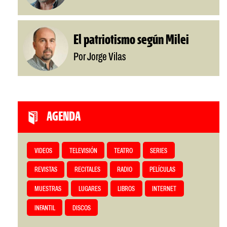
El patriotismo según Milei
Por Jorge Vilas
AGENDA
VIDEOS
TELEVISIÓN
TEATRO
SERIES
REVISTAS
RECITALES
RADIO
PELÍCULAS
MUESTRAS
LUGARES
LIBROS
INTERNET
INFANTIL
DISCOS