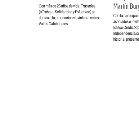
Martín Bur
Con más de 25 años de vida, Trassoles
(«Trabajo, Solidaridad y Esfuerzo») se
Con la participac
dedica a la producción vitivinícola en los
asociados e invita
Valles Calchaquíes.
Banco Credicoop 
Independencia con
historia, presente