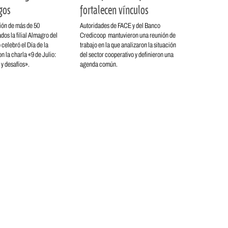
gos
fortalecen vínculos
ión de más de 50
Autoridades de FACE y del Banco
dos la filial Almagro del
Credicoop mantuvieron una reunión de
celebró el Día de la
trabajo en la que analizaron la situación
 la charla «9 de Julio:
del sector cooperativo y definieron una
 y desafíos».
agenda común.