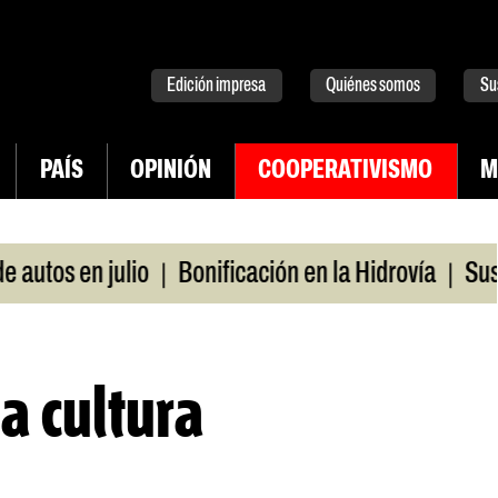
tter
instagram
tiktok
Youtube
Spotify
Edición impresa
Quiénes somos
Su
PAÍS
OPINIÓN
COOPERATIVISMO
M
|
|
os en julio
Bonificación en la Hidrovía
Suspende
la cultura