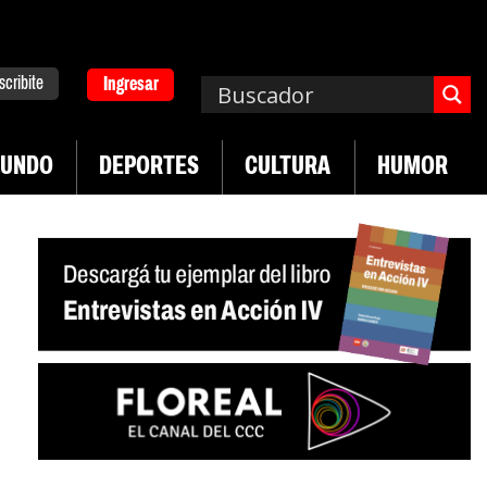
scribite
Ingresar
UNDO
DEPORTES
CULTURA
HUMOR
|
n desregulación del practicaje
Denuncias por vi