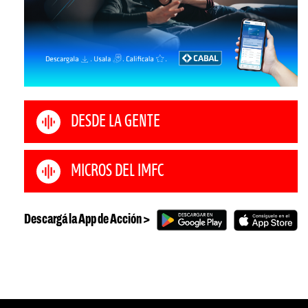
DESDE LA GENTE
MICROS DEL IMFC
Descargá la App de Acción >