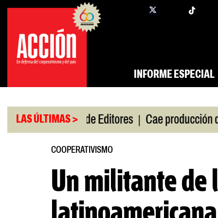
Saltar
twi
facebook
al
contenido
INFORME ESPECIAL
|
|
de gira
Feria de Editores
Cae producción de aut
LAS ÚLTIMAS >
COOPERATIVISMO
Un militante de 
latinoamericana