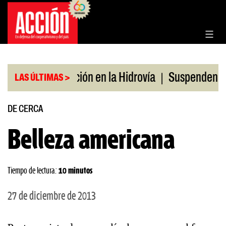
Saltar
al
contenido
|
Bonificación en la Hidrovía
Suspenden desregulac
LAS ÚLTIMAS >
DE CERCA
Belleza americana
Tiempo de lectura:
10 minutos
27 de diciembre de 2013