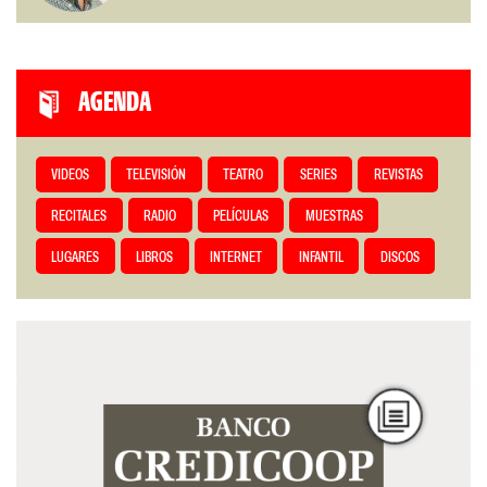
AGENDA
VIDEOS
TELEVISIÓN
TEATRO
SERIES
REVISTAS
RECITALES
RADIO
PELÍCULAS
MUESTRAS
LUGARES
LIBROS
INTERNET
INFANTIL
DISCOS